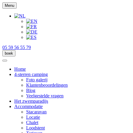
Menu
05 59 56 55 79
boek
Home
4-sterren camping
Foto galerij
Klantenbeoordelingen
Blog
Veelgestelde vragen
Het zwemparadijs
Accommodatie
Stacaravan
Locatie
Chalet
Loodstent