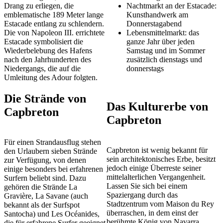
Drang zu erliegen, die
Nachtmarkt an der Estacade:
emblematische 189 Meter lange
Kunsthandwerk am
Estacade entlang zu schlendern.
Donnerstagabend
Die von Napoleon III. errichtete
Lebensmittelmarkt: das
Estacade symbolisiert die
ganze Jahr über jeden
Wiederbelebung des Hafens
Samstag und im Sommer
nach den Jahrhunderten des
zusätzlich dienstags und
Niedergangs, die auf die
donnerstags
Umleitung des Adour folgten.
Die Strände von
Das Kulturerbe von
Capbreton
Capbreton
Für einen Strandausflug stehen
Capbreton ist wenig bekannt für
den Urlaubern sieben Strände
sein architektonisches Erbe, besitzt
zur Verfügung, von denen
jedoch einige Überreste seiner
einige besonders bei erfahrenen
mittelalterlichen Vergangenheit.
Surfern beliebt sind. Dazu
Lassen Sie sich bei einem
gehören die Strände La
Spaziergang durch das
Gravière, La Savane (auch
Stadtzentrum vom Maison du Rey
bekannt als der Surfspot
überraschen, in dem einst der
Santocha) und Les Océanides,
berühmte König von Navarra,
die für erfahrene Surfer geeignet