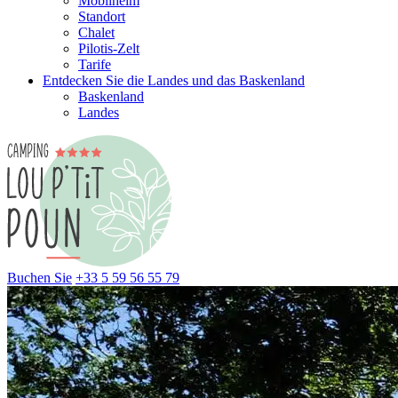
Mobilheim
Standort
Chalet
Pilotis-Zelt
Tarife
Entdecken Sie die Landes und das Baskenland
Baskenland
Landes
Buchen Sie
+33 5 59 56 55 79