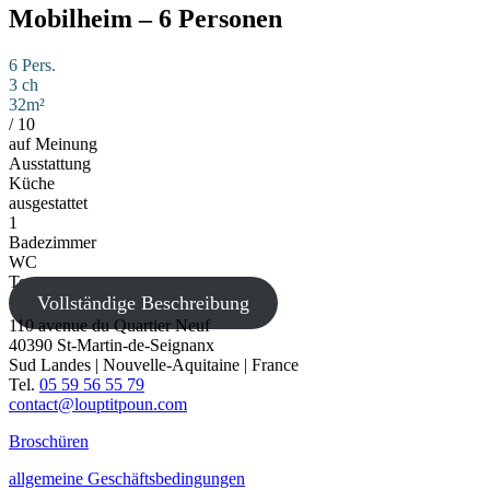
Mobilheim – 6 Personen
6 Pers.
3 ch
32m²
/
10
auf Meinung
Ausstattung
Küche
ausgestattet
1
Badezimmer
WC
Terrasse
Vollständige Beschreibung
110 avenue du Quartier Neuf
40390 St-Martin-de-Seignanx
Sud Landes | Nouvelle-Aquitaine | France
Tel.
05 59 56 55 79
contact@louptitpoun.com
Broschüren
allgemeine Geschäftsbedingungen