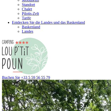
Mobilheim
Standort
Chalet
Pilotis-Zelt
Tarife
Entdecken Sie die Landes und das Baskenland
Baskenland
Landes
Buchen Sie
+33 5 59 56 55 79