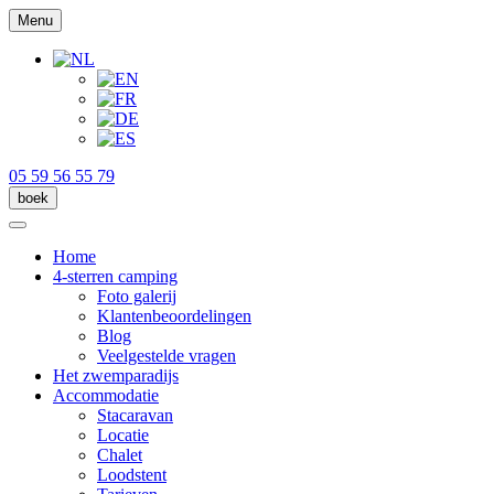
Menu
05 59 56 55 79
boek
Home
4-sterren camping
Foto galerij
Klantenbeoordelingen
Blog
Veelgestelde vragen
Het zwemparadijs
Accommodatie
Stacaravan
Locatie
Chalet
Loodstent