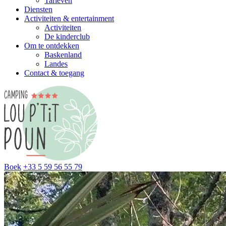
Tarieven
Diensten
Activiteiten & entertainment
Activiteiten
De kinderclub
Om te ontdekken
Baskenland
Landes
Contact & toegang
Boek
+33 5 59 56 55 79