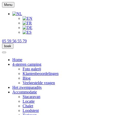
Menu
05 59 56 55 79
boek
Home
4-sterren camping
Foto galerij
Klantenbeoordelingen
Blog
Veelgestelde vragen
Het zwemparadijs
Accommodatie
Stacaravan
Locatie
Chalet
Loodstent