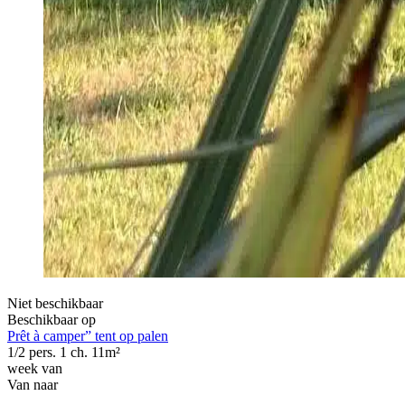
Niet beschikbaar
Beschikbaar op
Prêt à camper” tent op palen
1/2 pers.
1 ch.
11m²
week van
Van
naar