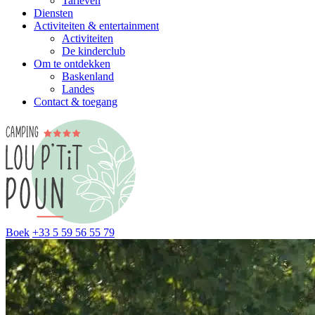
Tarieven
Diensten
Activiteiten & entertainment
Activiteiten
De kinderclub
Om te ontdekken
Baskenland
Landes
Contact & toegang
Boek
+33 5 59 56 55 79