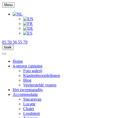
Menu
05 59 56 55 79
boek
Home
4-sterren camping
Foto galerij
Klantenbeoordelingen
Blog
Veelgestelde vragen
Het zwemparadijs
Accommodatie
Stacaravan
Locatie
Chalet
Loodstent