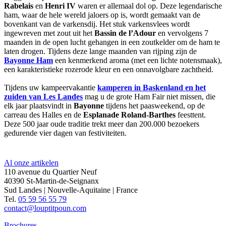
Rabelais
en
Henri IV
waren er allemaal dol op. Deze legendarische
ham, waar de hele wereld jaloers op is, wordt gemaakt van de
bovenkant van de varkensdij. Het stuk varkensvlees wordt
ingewreven met zout uit het
Bassin de l’Adour
en vervolgens 7
maanden in de open lucht gehangen in een zoutkelder om de ham te
laten drogen. Tijdens deze lange maanden van rijping zijn de
Bayonne Ham
een kenmerkend aroma (met een lichte notensmaak),
een karakteristieke rozerode kleur en een onnavolgbare zachtheid.
Tijdens uw kampeervakantie
kamperen in Baskenland en het
zuiden van Les Landes
mag u de grote Ham Fair niet missen, die
elk jaar plaatsvindt in
Bayonne
tijdens het paasweekend, op de
carreau des Halles en de
Esplanade Roland-Barthes
feesttent.
Deze 500 jaar oude traditie trekt meer dan 200.000 bezoekers
gedurende vier dagen van festiviteiten.
Al onze artikelen
110 avenue du Quartier Neuf
40390 St-Martin-de-Seignanx
Sud Landes | Nouvelle-Aquitaine | France
Tel.
05 59 56 55 79
contact@louptitpoun.com
Brochures