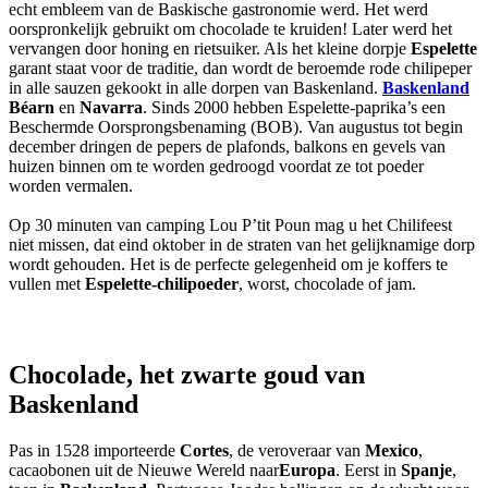
echt embleem van de Baskische gastronomie werd. Het werd
oorspronkelijk gebruikt om chocolade te kruiden! Later werd het
vervangen door honing en rietsuiker. Als het kleine dorpje
Espelette
garant staat voor de traditie, dan wordt de beroemde rode chilipeper
in alle sauzen gekookt in alle dorpen van Baskenland.
Baskenland
Béarn
en
Navarra
. Sinds 2000 hebben Espelette-paprika’s een
Beschermde Oorsprongsbenaming (BOB). Van augustus tot begin
december dringen de pepers de plafonds, balkons en gevels van
huizen binnen om te worden gedroogd voordat ze tot poeder
worden vermalen.
Op 30 minuten van camping Lou P’tit Poun mag u het Chilifeest
niet missen, dat eind oktober in de straten van het gelijknamige dorp
wordt gehouden. Het is de perfecte gelegenheid om je koffers te
vullen met
Espelette-chilipoeder
, worst, chocolade of jam.
Chocolade, het zwarte goud van
Baskenland
Pas in 1528 importeerde
Cortes
, de veroveraar van
Mexico
,
cacaobonen uit de Nieuwe Wereld naar
Europa
. Eerst in
Spanje
,