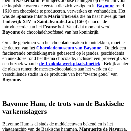
toen in
Baskenland
. Portugees-Joodse ballingen op de vlucht voor
de inquisitie waren de eersten die zich vestigden in
Bayonne
rond
1610 om chocolade te produceren, verwerken en verhandelen. Het
was de
Spaanse
Infanta
Maria Theresia
die na haar huwelijk met
Lodewijk XIV
in
Saint-Jean-de-Luz
(1660) chocolade
introduceerde aan het
Franse
hof. Vanaf dat moment werd
Bayonne
de chocoladehoofdstad van het koninkrijk.
Om alle geheimen van het chocolade maken te ontdekken, moet je
de deuren van het
Chocolademuseum van Bayonne
. Ontdek een
fascinerende ontdekkingsreis gebaseerd op legendes, geschiedenis
en anekdotes rond het thema chocolade, inclusief een proeverij! Ook
een bezoek waard :
de Txokola werkplaats-boetiek
. Bekijk achter
de glazen ramen de meester-chocolatiers aan het werk en de
verschillende stadia in de productie van het “zwarte goud” van
Bayonne
.
Bayonne Ham, de trots van de Baskische
varkensslagers
Bayonne Ham is al sinds de middeleeuwen bekend en is het
vlaggenschip van de Baskische hammen.
Marguerite de Navarra
,