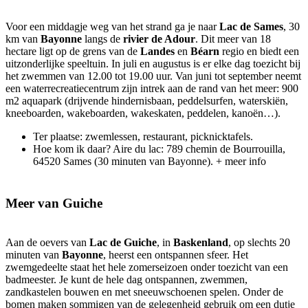
Voor een middagje weg van het strand ga je naar
Lac de Sames
, 30
km van
Bayonne
langs de
rivier de Adour
. Dit meer van 18
hectare ligt op de grens van de
Landes
en
Béarn
regio en biedt een
uitzonderlijke speeltuin. In juli en augustus is er elke dag toezicht bij
het zwemmen van 12.00 tot 19.00 uur. Van juni tot september neemt
een waterrecreatiecentrum zijn intrek aan de rand van het meer: 900
m2 aquapark (drijvende hindernisbaan, peddelsurfen, waterskiën,
kneeboarden, wakeboarden, wakeskaten, peddelen, kanoën…).
Ter plaatse: zwemlessen, restaurant, picknicktafels.
Hoe kom ik daar? Aire du lac: 789 chemin de Bourrouilla,
64520 Sames (30 minuten van Bayonne). + meer info
Meer van Guiche
Aan de oevers van
Lac de Guiche
, in
Baskenland
, op slechts 20
minuten van
Bayonne
, heerst een ontspannen sfeer. Het
zwemgedeelte staat het hele zomerseizoen onder toezicht van een
badmeester. Je kunt de hele dag ontspannen, zwemmen,
zandkastelen bouwen en met sneeuwschoenen spelen. Onder de
bomen maken sommigen van de gelegenheid gebruik om een dutje