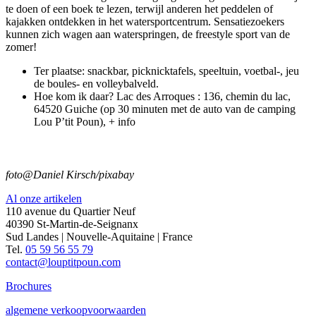
te doen of een boek te lezen, terwijl anderen het peddelen of
kajakken ontdekken in het watersportcentrum. Sensatiezoekers
kunnen zich wagen aan waterspringen, de freestyle sport van de
zomer!
Ter plaatse: snackbar, picknicktafels, speeltuin, voetbal-, jeu
de boules- en volleybalveld.
Hoe kom ik daar? Lac des Arroques : 136, chemin du lac,
64520 Guiche (op 30 minuten met de auto van de camping
Lou P’tit Poun), + info
foto@Daniel Kirsch/pixabay
Al onze artikelen
110 avenue du Quartier Neuf
40390 St-Martin-de-Seignanx
Sud Landes | Nouvelle-Aquitaine | France
Tel.
05 59 56 55 79
contact@louptitpoun.com
Brochures
algemene verkoopvoorwaarden