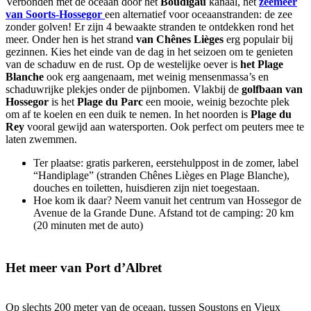
Verbonden met de oceaan door het
Boudigau
kanaal, het
zeemeer
van Soorts-Hossegor
een alternatief voor oceaanstranden: de zee
zonder golven! Er zijn 4 bewaakte stranden te ontdekken rond het
meer. Onder hen is het strand
van Chênes Lièges
erg populair bij
gezinnen. Kies het einde van de dag in het seizoen om te genieten
van de schaduw en de rust. Op de westelijke oever is
het Plage
Blanche
ook erg aangenaam, met weinig mensenmassa’s en
schaduwrijke plekjes onder de pijnbomen. Vlakbij de
golfbaan van
Hossegor
is het
Plage du Parc
een mooie, weinig bezochte plek
om af te koelen en een duik te nemen. In het noorden is
Plage du
Rey
vooral gewijd aan watersporten. Ook perfect om peuters mee te
laten zwemmen.
Ter plaatse: gratis parkeren, eerstehulppost in de zomer, label
“Handiplage” (stranden Chênes Lièges en Plage Blanche),
douches en toiletten, huisdieren zijn niet toegestaan.
Hoe kom ik daar? Neem vanuit het centrum van Hossegor de
Avenue de la Grande Dune. Afstand tot de camping: 20 km
(20 minuten met de auto)
Het meer van Port d’Albret
Op slechts 200 meter van de oceaan, tussen Soustons en Vieux