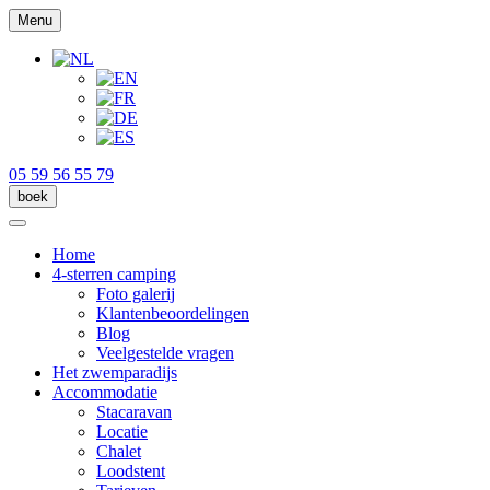
Menu
05 59 56 55 79
boek
Home
4-sterren camping
Foto galerij
Klantenbeoordelingen
Blog
Veelgestelde vragen
Het zwemparadijs
Accommodatie
Stacaravan
Locatie
Chalet
Loodstent