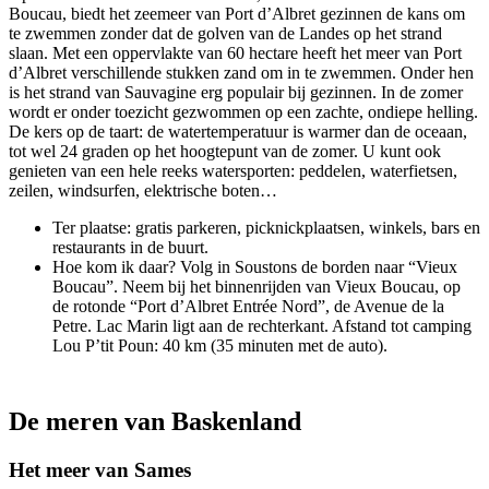
Boucau, biedt het zeemeer van Port d’Albret gezinnen de kans om
te zwemmen zonder dat de golven van de Landes op het strand
slaan. Met een oppervlakte van 60 hectare heeft het meer van Port
d’Albret verschillende stukken zand om in te zwemmen. Onder hen
is het strand van Sauvagine erg populair bij gezinnen. In de zomer
wordt er onder toezicht gezwommen op een zachte, ondiepe helling.
De kers op de taart: de watertemperatuur is warmer dan de oceaan,
tot wel 24 graden op het hoogtepunt van de zomer. U kunt ook
genieten van een hele reeks watersporten: peddelen, waterfietsen,
zeilen, windsurfen, elektrische boten…
Ter plaatse: gratis parkeren, picknickplaatsen, winkels, bars en
restaurants in de buurt.
Hoe kom ik daar? Volg in Soustons de borden naar “Vieux
Boucau”. Neem bij het binnenrijden van Vieux Boucau, op
de rotonde “Port d’Albret Entrée Nord”, de Avenue de la
Petre. Lac Marin ligt aan de rechterkant. Afstand tot camping
Lou P’tit Poun: 40 km (35 minuten met de auto).
De meren van Baskenland
Het meer van Sames