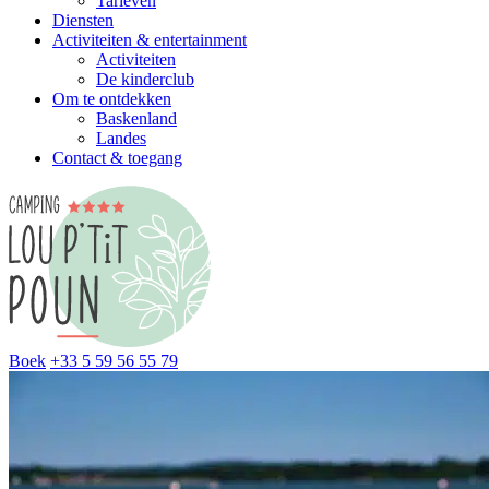
Tarieven
Diensten
Activiteiten & entertainment
Activiteiten
De kinderclub
Om te ontdekken
Baskenland
Landes
Contact & toegang
Boek
+33 5 59 56 55 79