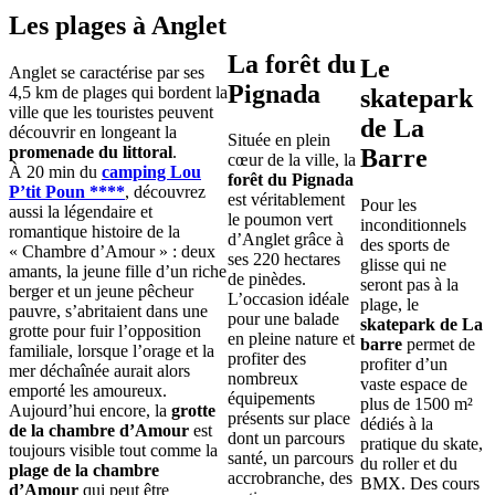
Les plages à Anglet
La forêt du
Le
Anglet se caractérise par ses
Pignada
4,5 km de plages qui bordent la
skatepark
ville que les touristes peuvent
de La
découvrir en longeant la
Située en plein
promenade du littoral
.
Barre
cœur de la ville, la
À 20 min du
camping Lou
forêt du Pignada
P’tit Poun ****
, découvrez
est véritablement
Pour les
aussi la légendaire et
le poumon vert
inconditionnels
romantique histoire de la
d’Anglet grâce à
des sports de
« Chambre d’Amour » : deux
ses 220 hectares
glisse qui ne
amants, la jeune fille d’un riche
de pinèdes.
seront pas à la
berger et un jeune pêcheur
L’occasion idéale
plage, le
pauvre, s’abritaient dans une
pour une balade
skatepark de La
grotte pour fuir l’opposition
en pleine nature et
barre
permet de
familiale, lorsque l’orage et la
profiter des
profiter d’un
mer déchaînée aurait alors
nombreux
vaste espace de
emporté les amoureux.
équipements
plus de 1500 m²
Aujourd’hui encore, la
grotte
présents sur place
dédiés à la
de la chambre d’Amour
est
dont un parcours
pratique du skate,
toujours visible tout comme la
santé, un parcours
du roller et du
plage de la chambre
accrobranche, des
BMX. Des cours
d’Amour
qui peut être