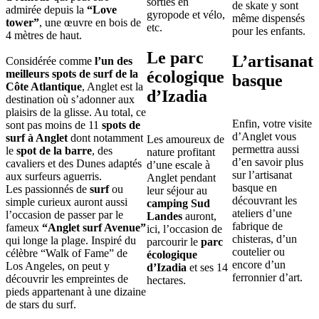
sorties en
de skate y sont
admirée depuis la
“Love
gyropode et vélo,
même dispensés
tower”
, une œuvre en bois de
etc.
pour les enfants.
4 mètres de haut.
Le parc
L’artisanat
Considérée comme
l’un des
meilleurs spots de surf de la
écologique
basque
Côte Atlantique
, Anglet est la
d’Izadia
destination où s’adonner aux
plaisirs de la glisse. Au total, ce
Enfin, votre visite
sont pas moins de 11
spots de
d’Anglet vous
surf à Anglet
dont notamment
Les amoureux de
permettra aussi
le
spot de la barre
, des
nature profitant
d’en savoir plus
cavaliers et des Dunes adaptés
d’une escale à
sur l’artisanat
aux surfeurs aguerris.
Anglet pendant
basque en
Les passionnés de
surf
ou
leur séjour au
découvrant les
simple curieux auront aussi
camping Sud
ateliers d’une
l’occasion de passer par le
Landes
auront,
fabrique de
fameux
“Anglet surf Avenue”
ici, l’occasion de
chisteras, d’un
qui longe la plage. Inspiré du
parcourir le
parc
coutelier ou
célèbre “Walk of Fame” de
écologique
encore d’un
Los Angeles, on peut y
d’Izadia
et ses 14
ferronnier d’art.
découvrir les empreintes de
hectares.
pieds appartenant à une dizaine
de stars du surf.