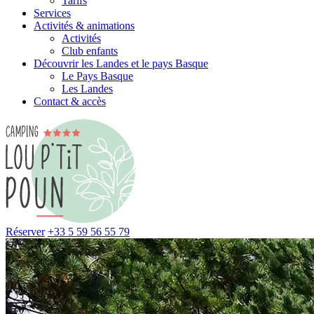
Tarifs
Services
Activités & animations
Activités
Club enfants
Découvrir les Landes et le pays Basque
Le Pays Basque
Les Landes
Contact & accès
Réserver
+33 5 59 56 55 79