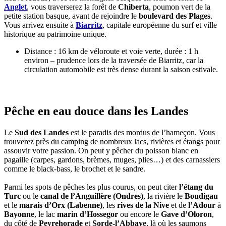
Anglet
, vous traverserez la forêt de
Chiberta
, poumon vert de la
petite station basque, avant de rejoindre le
boulevard des Plages
.
Vous arrivez ensuite à
Biarritz
, capitale européenne du surf et ville
historique au patrimoine unique.
Distance : 16 km de véloroute et voie verte, durée : 1 h
environ – prudence lors de la traversée de Biarritz, car la
circulation automobile est très dense durant la saison estivale.
Pêche en eau douce dans les Landes
Le
Sud des Landes
est le paradis des mordus de l’hameçon. Vous
trouverez près du camping de nombreux lacs, rivières et étangs pour
assouvir votre passion. On peut y pêcher du poisson blanc en
pagaille (carpes, gardons, brèmes, muges, plies…) et des carnassiers
comme le black-bass, le brochet et le sandre.
Parmi les spots de pêches les plus courus, on peut citer
l’étang du
Turc
ou le
canal de l’Anguillère (Ondres)
, la rivière le
Boudigau
et le
marais d’Orx (Labenne)
, les
rives de la Nive
et de
l’Adour
à
Bayonne
, le lac
marin d’Hossegor
ou encore le
Gave d’Oloron
,
du côté de
Peyrehorade
et
Sorde-l’Abbaye
, là où les saumons