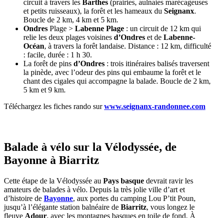
circuit à travers les
Barthes
(prairies, aulnaies marécageuses
et petits ruisseaux), la forêt et les hameaux du
Seignanx
.
Boucle de 2 km, 4 km et 5 km.
Ondres
Plage >
Labenne Plage
: un circuit de 12 km qui
relie les deux plages voisines
d’Ondres
et de
Labenne-
Océan
, à travers la forêt landaise. Distance : 12 km, difficulté
: facile, durée : 1 h 30.
La forêt de pins
d’Ondres
: trois itinéraires balisés traversent
la pinède, avec l’odeur des pins qui embaume la forêt et le
chant des cigales qui accompagne la balade. Boucle de 2 km,
5 km et 9 km.
Téléchargez les fiches rando sur
www.seignanx-randonnee.com
Balade à vélo sur la Vélodyssée, de
Bayonne à Biarritz
Cette étape de la Vélodyssée au
Pays basque
devrait ravir les
amateurs de balades à vélo. Depuis la très jolie ville d’art et
d’histoire de
Bayonne
, aux portes du camping Lou P’tit Poun,
jusqu’à l’élégante station balnéaire de
Biarritz
, vous longez le
fleuve
Adour
, avec les montagnes basques en toile de fond. À