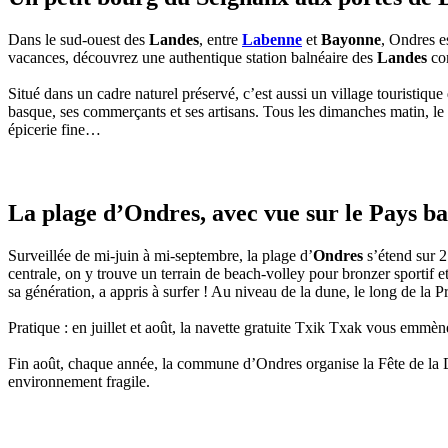
Dans le sud-ouest des
Landes
, entre
Labenne
et
Bayonne
, Ondres es
vacances, découvrez une authentique station balnéaire des
Landes
com
Situé dans un cadre naturel préservé, c’est aussi un village touristiqu
basque, ses commerçants et ses artisans. Tous les dimanches matin, le ce
épicerie fine…
La plage d’Ondres, avec vue sur le Pays b
Surveillée de mi-juin à mi-septembre, la plage d’
Ondres
s’étend sur 2
centrale, on y trouve un terrain de beach-volley pour bronzer sportif et
sa génération, a appris à surfer ! Au niveau de la dune, le long de la
Pratique : en juillet et août, la navette gratuite Txik Txak vous emmèn
Fin août, chaque année, la commune d’Ondres organise la Fête de la Dun
environnement fragile.