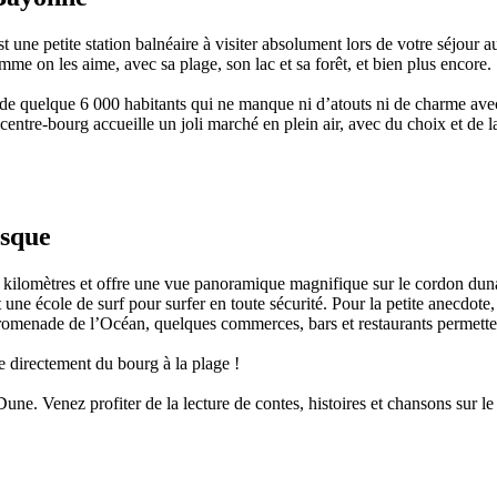
t une petite station balnéaire à visiter absolument lors de votre séjour 
me on les aime, avec sa plage, son lac et sa forêt, et bien plus encore.
e de quelque 6 000 habitants qui ne manque ni d’atouts ni de charme avec 
ntre-bourg accueille un joli marché en plein air, avec du choix et de la 
asque
 kilomètres et offre une vue panoramique magnifique sur le cordon duna
 une école de surf pour surfer en toute sécurité. Pour la petite anecdote,
 Promenade de l’Océan, quelques commerces, bars et restaurants permetten
e directement du bourg à la plage !
e. Venez profiter de la lecture de contes, histoires et chansons sur le 