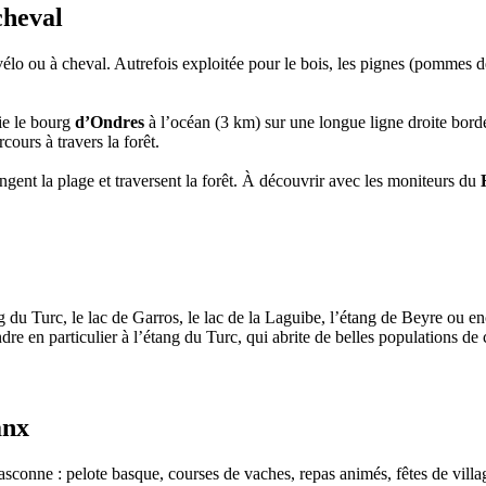
cheval
vélo ou à cheval. Autrefois exploitée pour le bois, les pignes (pommes de
lie le bourg
d’Ondres
à l’océan (3 km) sur une longue ligne droite bor
cours à travers la forêt.
longent la plage et traversent la forêt. À découvrir avec les moniteurs du
g du Turc, le lac de Garros, le lac de la Laguibe, l’étang de Beyre ou en
re en particulier à l’étang du Turc, qui abrite de belles populations de 
anx
gasconne : pelote basque, courses de vaches, repas animés, fêtes de vill