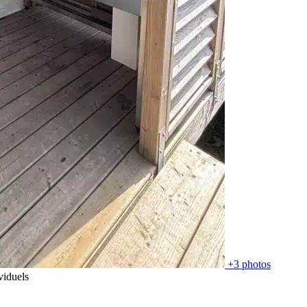
+3 photos
viduels