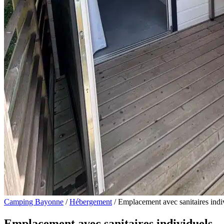
Camping Bayonne
/
Hébergement
/
Emplacement avec sanitaires indi
Emplacement avec sanitaires individuels