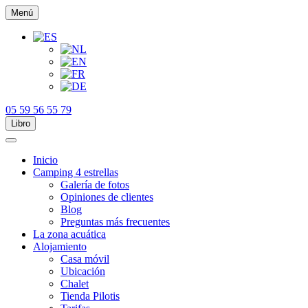
Menú
05 59 56 55 79
Libro
Inicio
Camping 4 estrellas
Galería de fotos
Opiniones de clientes
Blog
Preguntas más frecuentes
La zona acuática
Alojamiento
Casa móvil
Ubicación
Chalet
Tienda Pilotis