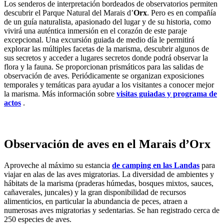
Los senderos de interpretación bordeados de observatorios permiten
descubrir el Parque Natural del Marais d’
Orx
. Pero es en compañía
de un guía naturalista, apasionado del lugar y de su historia, como
vivirá una auténtica inmersión en el corazón de este paraje
excepcional. Una excursión guiada de medio día le permitirá
explorar las múltiples facetas de la marisma, descubrir algunos de
sus secretos y acceder a lugares secretos donde podrá observar la
flora y la fauna. Se proporcionan prismáticos para las salidas de
observación de aves. Periódicamente se organizan exposiciones
temporales y temáticas para ayudar a los visitantes a conocer mejor
la marisma. Más información sobre
visitas guiadas y programa de
actos
.
Observación de aves en el Marais d’Orx
Aproveche al máximo su estancia
de camping en las Landas
para
viajar en alas de las aves migratorias. La diversidad de ambientes y
hábitats de la marisma (praderas húmedas, bosques mixtos, sauces,
cañaverales, juncales) y la gran disponibilidad de recursos
alimenticios, en particular la abundancia de peces, atraen a
numerosas aves migratorias y sedentarias. Se han registrado cerca de
250 especies de aves.