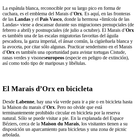
La espátula blanca, reconocible por su largo pico en forma de
cuchara, es el emblema del Marais d’
Orx
. Es aquí, en las fronteras
de las
Landas
y el
País Vasco
, donde la hermosa «limícola de las
Landas» viene a descansar durante sus migraciones prenupciales (de
febrero a abril) y postnupciales (de julio a octubre). El Marais d’
Orx
es también una de las escalas migratorias favoritas del águila
pescadora, la garza imperial, el ánsar común, la cigüeñuela blanca y
la avoceta, por citar sólo algunas. Practicar senderismo en el Marais
d’
Orx
es también una oportunidad para avistar tortugas Cistude,
ranas verdes y visones
europeos
(especie en peligro de extinción),
así como todo tipo de mariposas y libélulas.
El Marais d’Orx en bicicleta
Desde
Labenne
, hay una vía verde para ir a pie o en bicicleta hasta
la Maison du marais d’
Orx
. Pero no olvide que está
terminantemente prohibido circular en bicicleta por la reserva
natural. Sólo se puede visitar a pie. En la explanada del Espace
Béziers, cerca de la
Maison du Marais
, los visitantes tienen a su
disposición un aparcamiento para bicicletas y una zona de picnic
arbolada.