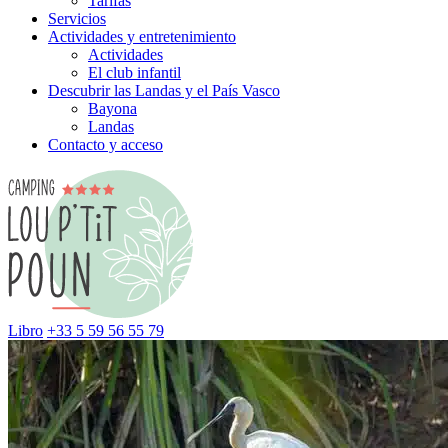
Tarifas
Servicios
Actividades y entretenimiento
Actividades
El club infantil
Descubrir las Landas y el País Vasco
Bayona
Landas
Contacto y acceso
Libro
+33 5 59 56 55 79