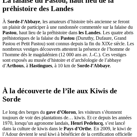
La falaise du Pastou, haut lieu de la
préhistoire des Landes
À
Sorde-l’Abbaye
, les amateurs d’histoire très ancienne se feront
un plaisir de participer à une randonnée commentée sur la falaise du
Pastou
, haut lieu de la préhistoire dans
les Landes
. Les quatre abris
préhistoriques de la falaise du
Pastou
(Duruthy, Dufaure, Grand
Pastou et Petit Pastou) sont connus depuis la fin du XIXe siècle. Les
nombreux vestiges découverts attestent la présence de l’homme de
l’homme dès le magdalénien (12 000 ans av. J.-C.). Ces vestiges
sont exposés au musée d’histoire et d’archéologie de l’abbaye
d’
Arthous
, à
Hastingues
, à 10 km de
Sorde-l’Abbaye
.
À la découverte de l’île aux Kiwis de
Sorde
Le long des berges du
gave d’Oloron
, les visiteurs s’étonnent
toujours de voir des plantations de… kiwis. Et ce depuis les années
1970, lorsqu’un agronome landais,
Henri Pedelucq
, s’est lancé
dans la culture de kiwis dans le
Pays d’Orthe
. En 2009, le kiwi de
l’Adour devient le seul kiwi à bénéficier de la certification officielle