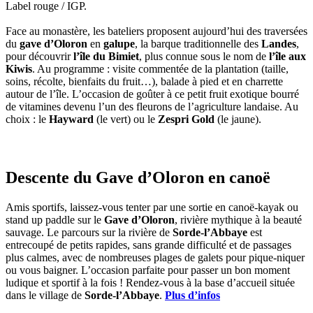
Label rouge / IGP.
Face au monastère, les bateliers proposent aujourd’hui des traversées
du
gave d’Oloron
en
galupe
, la barque traditionnelle des
Landes
,
pour découvrir
l’île du Bimiet
, plus connue sous le nom de
l’île aux
Kiwis
. Au programme : visite commentée de la plantation (taille,
soins, récolte, bienfaits du fruit…), balade à pied et en charrette
autour de l’île. L’occasion de goûter à ce petit fruit exotique bourré
de vitamines devenu l’un des fleurons de l’agriculture landaise. Au
choix : le
Hayward
(le vert) ou le
Zespri Gold
(le jaune).
Descente du Gave d’Oloron en canoë
Amis sportifs, laissez-vous tenter par une sortie en canoë-kayak ou
stand up paddle sur le
Gave d’Oloron
, rivière mythique à la beauté
sauvage. Le parcours sur la rivière de
Sorde-l’Abbaye
est
entrecoupé de petits rapides, sans grande difficulté et de passages
plus calmes, avec de nombreuses plages de galets pour pique-niquer
ou vous baigner. L’occasion parfaite pour passer un bon moment
ludique et sportif à la fois ! Rendez-vous à la base d’accueil située
dans le village de
Sorde-l’Abbaye
.
Plus d’infos