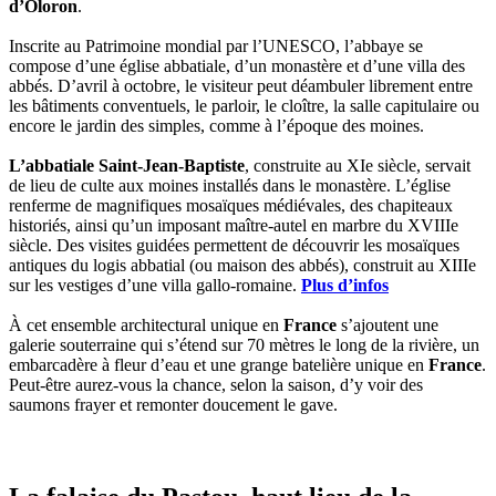
d’Oloron
.
Inscrite au Patrimoine mondial par l’UNESCO, l’abbaye se
compose d’une église abbatiale, d’un monastère et d’une villa des
abbés. D’avril à octobre, le visiteur peut déambuler librement entre
les bâtiments conventuels, le parloir, le cloître, la salle capitulaire ou
encore le jardin des simples, comme à l’époque des moines.
L’abbatiale Saint-Jean-Baptiste
, construite au XIe siècle, servait
de lieu de culte aux moines installés dans le monastère. L’église
renferme de magnifiques mosaïques médiévales, des chapiteaux
historiés, ainsi qu’un imposant maître-autel en marbre du XVIIIe
siècle. Des visites guidées permettent de découvrir les mosaïques
antiques du logis abbatial (ou maison des abbés), construit au XIIIe
sur les vestiges d’une villa gallo-romaine.
Plus d’infos
À cet ensemble architectural unique en
France
s’ajoutent une
galerie souterraine qui s’étend sur 70 mètres le long de la rivière, un
embarcadère à fleur d’eau et une grange batelière unique en
France
.
Peut-être aurez-vous la chance, selon la saison, d’y voir des
saumons frayer et remonter doucement le gave.